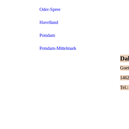
Oder-Spree
Havelland
Potsdam
Potsdam-Mittelmark
Da
Goet
146
Tel.