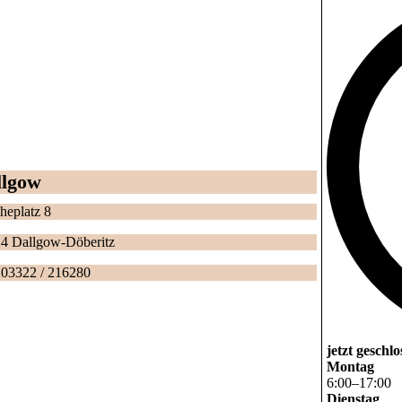
llgow
heplatz 8
24 Dallgow-Döberitz
: 03322 / 216280
jetzt geschl
Montag
6
:
00
–
17
:
00
Dienstag