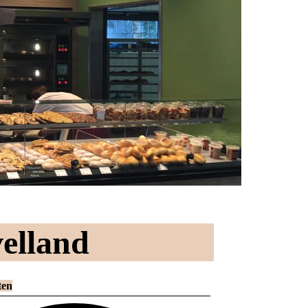
velland
ten