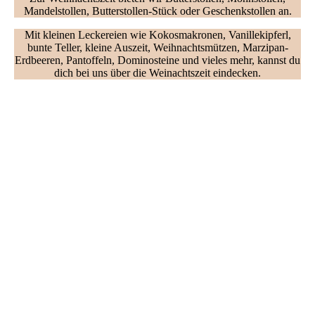
Mandelstollen, Butterstollen-Stück oder Geschenkstollen an.
Mit kleinen Leckereien wie Kokosmakronen, Vanillekipferl,
bunte Teller, kleine Auszeit, Weihnachtsmützen, Marzipan-
Erdbeeren, Pantoffeln, Dominosteine und vieles mehr, kannst du
dich bei uns über die Weinachtszeit eindecken.